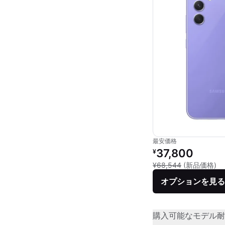
最安価格
リファービッシュ品の
37,800
¥
新
¥68,544
(新品価格)
オプションを見る
購入可能なモデル
耐