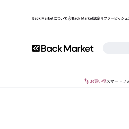
Back Marketについて
Back Market認定リファービッシュ
お買い得
スマートフ