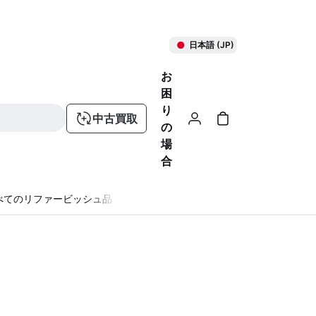
日本語 (JP)
お
困
り
中古買取
の
場
合
べてのリファービッシュ品
る