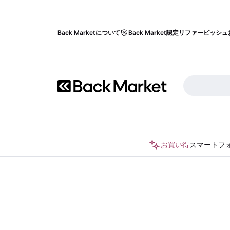
Back Marketについて
Back Market認定リファービッシュ
お買い得
スマートフ