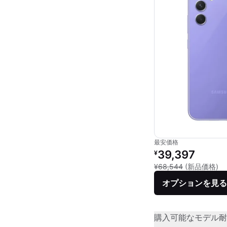
最安価格
リファービッシュ品の
39,397
¥
新
¥68,544
(新品価格)
オプションを見る
購入可能なモデル
耐