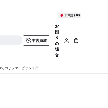
日本語 (JP)
お
困
り
中古買取
の
場
合
べてのリファービッシュ品
る