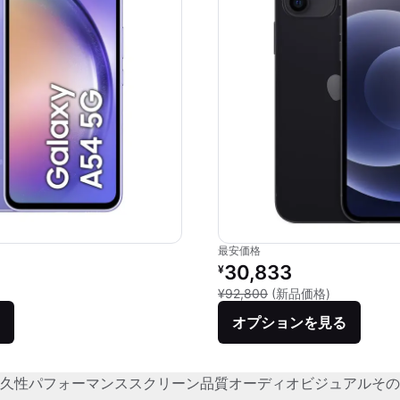
最安価格
価格：
リファービッシュ品の価格：
30,833
¥
品との比較：¥68,544
新品との比較：
¥92,800
(新品価格)
オプションを見る
久性
パフォーマンス
スクリーン品質
オーディオビジュアル
その