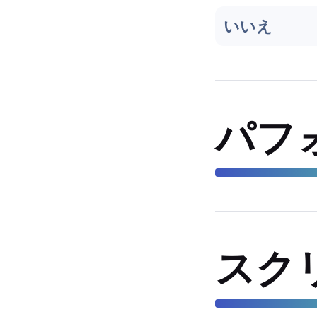
いいえ
パフ
スク