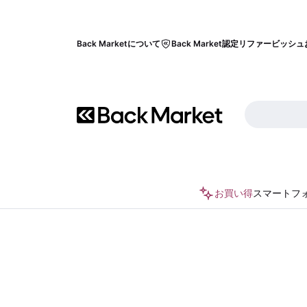
Back Marketについて
Back Market認定リファービッシュ
お買い得
スマートフ