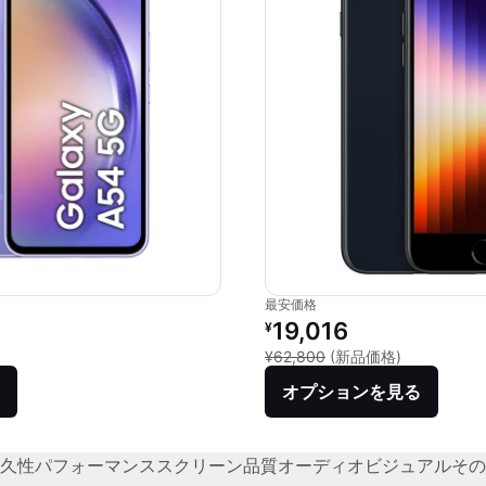
最安価格
価格：
リファービッシュ品の価格：
19,016
¥
品との比較：¥68,544
新品との比較：
¥62,800
(新品価格)
オプションを見る
久性
パフォーマンス
スクリーン品質
オーディオビジュアル
その