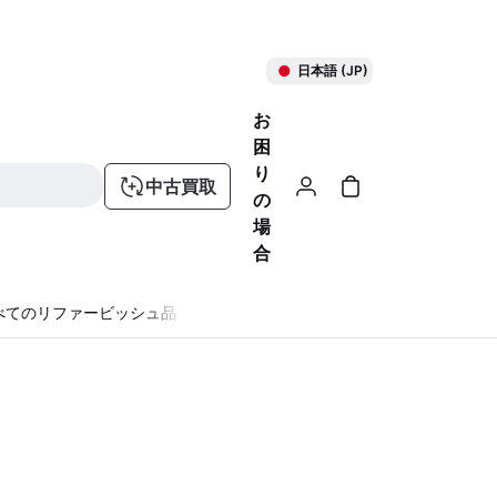
日本語 (JP)
お
困
り
中古買取
の
場
合
べてのリファービッシュ品
る