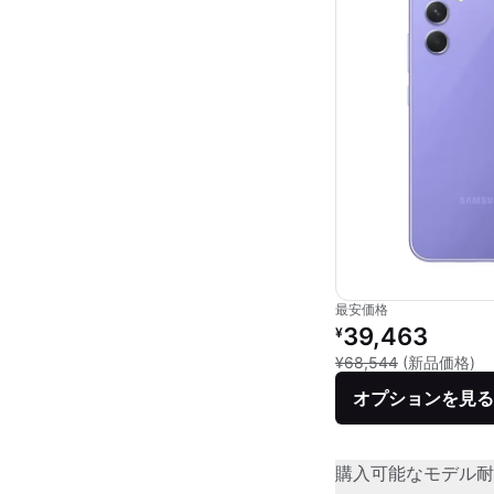
最安価格
リファービッシュ品の
39,463
¥
新
¥68,544
(新品価格)
オプションを見る
購入可能なモデル
耐