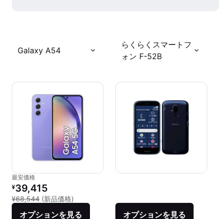
らくらくスマートフ
Galaxy A54
ォン F-52B
最安価格
リファービッシュ品の価格：
39,415
¥
新品との比較：¥68,544
¥68,544
(新品価格)
オプションを見る
オプションを見る