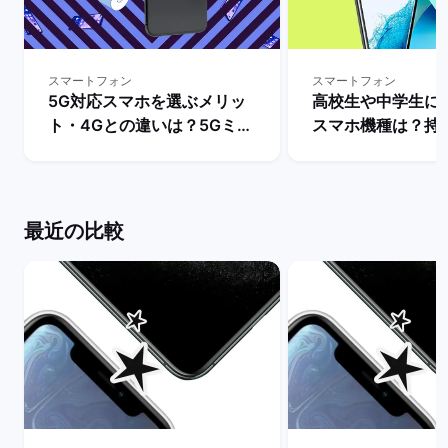
スマートフォン
スマートフォン
5G対応スマホを選ぶメリッ
高校生や中学生に
ト・4Gとの違いは？5Gミリ
スマホ機種は？持
波対応のスマホ機種も解説！
ットとデメリット・i
| バックマーケット
とAndroidの人
説！ | バックマー
最近の比較