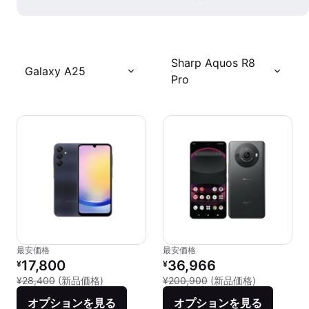
Sharp Aquos R8
Galaxy A25
Pro
最安価格
最安価格
リファービッシュ品の価格：
リファービッシュ品の価格：
17,800
36,966
¥
¥
新品との比較：¥28,400
新品との比較：
¥28,400
(新品価格)
¥200,900
(新品価格)
オプションを見る
オプションを見る