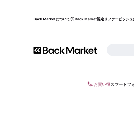
Back Marketについて
Back Market認定リファービッシュ
お買い得
スマートフ