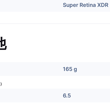
Super Retina XDR
他
165 g
）
6.5