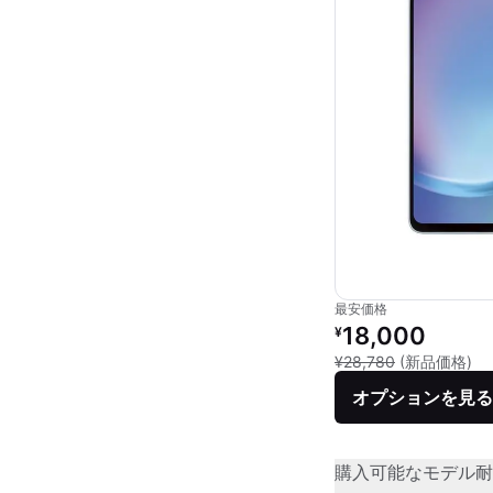
最安価格
リファービッシュ品の
18,000
¥
新
¥28,780
(新品価格)
オプションを見る
購入可能なモデル
耐