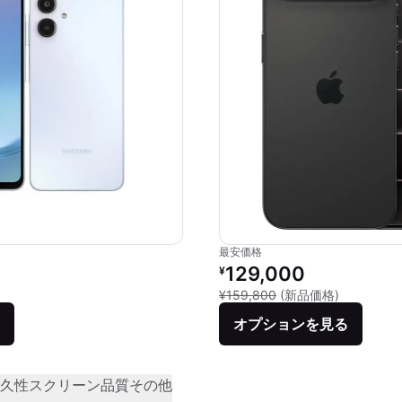
最安価格
価格：
リファービッシュ品の価格：
129,000
¥
品との比較：¥28,780
新品との比較
¥159,800
(新品価格)
オプションを見る
久性
スクリーン品質
その他