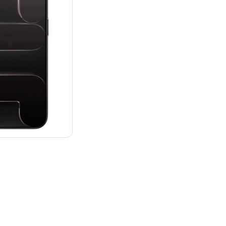
：¥159,800