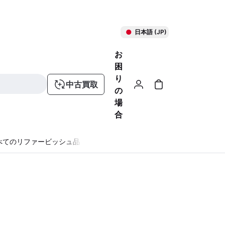
日本語 (JP)
お
困
り
中古買取
の
場
合
べてのリファービッシュ品
る