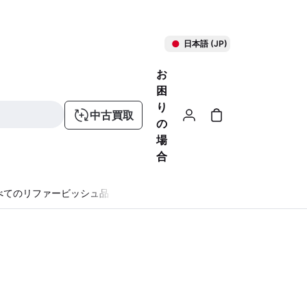
日本語 (JP)
お
困
り
中古買取
の
場
合
べてのリファービッシュ品
る