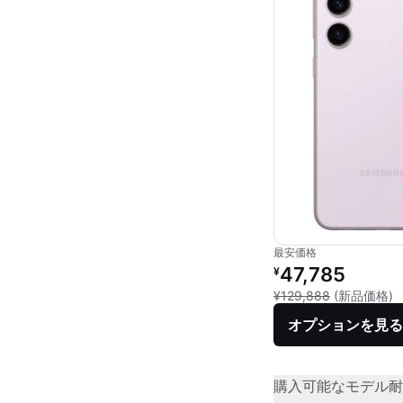
最安価格
リファービッシュ品の
47,785
¥
新
¥129,888
(新品価格)
オプションを見る
購入可能なモデル
耐