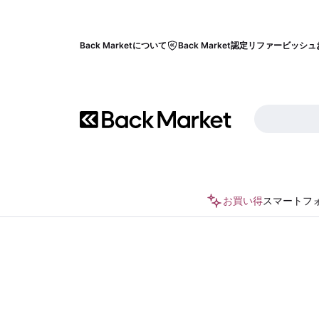
Back Marketについて
Back Market認定リファービッシュ
お買い得
スマートフ