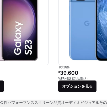
最安価格
価格：
リファービッシュ品の価格：
39,600
¥
品との比較：¥129,888
新品との比較：
¥87,482
(新品価格)
オプションを見る
久性
パフォーマンス
スクリーン品質
オーディオビジュアル
その