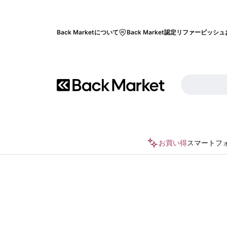
Back Marketについて
Back Market認定リファービッシュ
お買い得
スマートフ