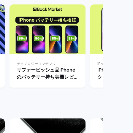
テクノロジーコンテンツ
iPhone
リファービッシュ品iPhone
iPhone18の
のバッテリー持ち実機レビュ
クレビューなど
ー：最大容量によって持続時
とめ【リリース
間はどれだけ異なるか？ | バ
き？】 | バッ
ックマーケット