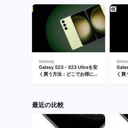
Samsung
Samsu
Galaxy S23・S23 Ultraを安
Gala
く買う方法：どこでお得に購
く買
入できる？ | バックマーケッ
や値
ト
クマ
最近の比較