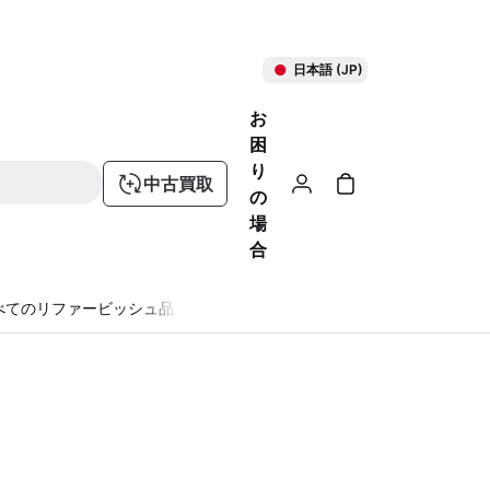
日本語 (JP)
お
困
り
中古買取
の
場
合
べてのリファービッシュ品
る