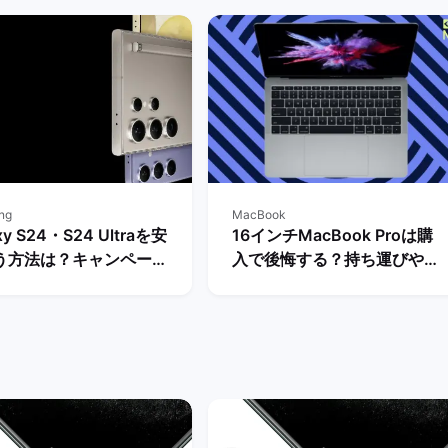
ng
MacBook
xy S24・S24 Ultraを安
16インチMacBook Proは購
う方法は？キャンペーン
入で後悔する？持ち運びや大
下げ情報を比較！ | バッ
きさ・スペックなど一通りレ
ーケット
ビュー！ | バックマーケット