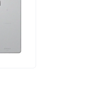
¥33,415