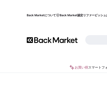
Back Marketについて
Back Market認定リファービッシュ
お買い得
スマートフ