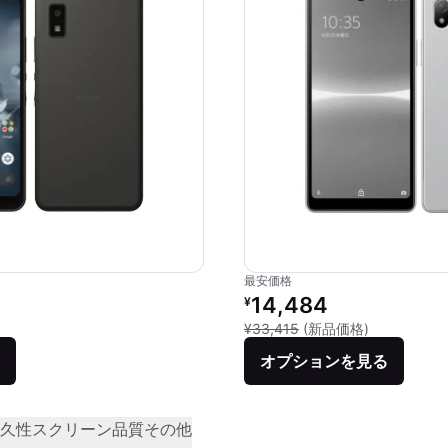
最安価格
リファービッシュ品の価格：
14,484
¥
新品との比較：
¥33,415
(新品価格)
オプションを見る
久性
スクリーン品質
その他