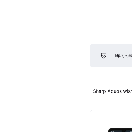
1年間の
Sharp Aquos wis