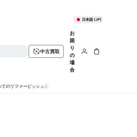
日本語 (JP)
お
困
り
中古買取
の
場
合
べてのリファービッシュ品
る