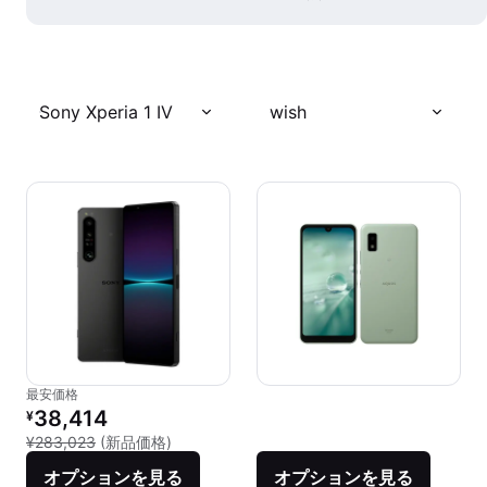
Sony Xperia 1 IV
wish
最安価格
リファービッシュ品の価格：
38,414
¥
新品との比較：¥283,023
¥283,023
(新品価格)
オプションを見る
オプションを見る