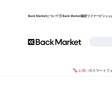
Back Marketについて
Back Market認定リファービッシュ
お買い得
スマートフ