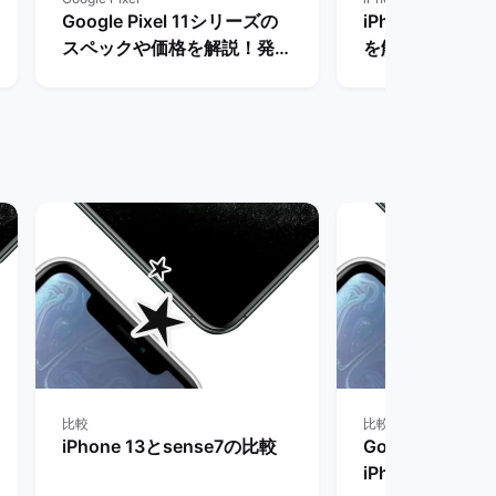
Google Pixel 11シリーズの
iPhoneとPix
スペックや価格を解説！発売
を解説！買って
まで待つべき？ | バックマー
種はどっち？ |
ケット
ット
比較
比較
iPhone 13とsense7の比較
Google Pixel 9 
iPhone 13の比