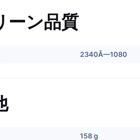
リーン品質
2
2340Ã—1080
他
158 g