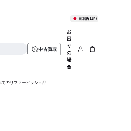
日本語 (JP)
お
困
り
中古買取
の
場
合
べてのリファービッシュ品
る