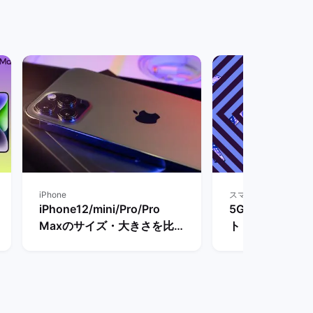
iPhone
スマートフォン
iPhone12/mini/Pro/Pro
5G対応スマホ
Maxのサイズ・大きさを比
ト・4Gとの違い
較！重量や他の歴代モデルと
波対応のスマホ
比べたメリットは？ | バック
| バックマーケ
マーケット