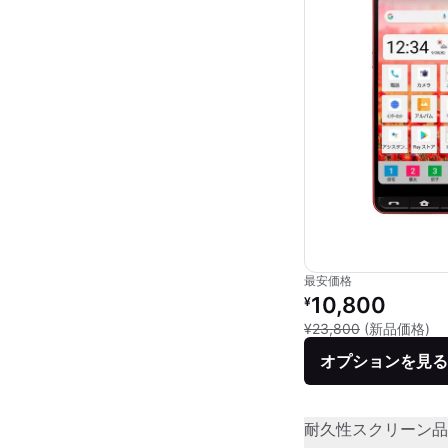
最安価格
リファービッシュ品の
10,800
¥
新
¥23,800
(新品価格)
オプションを見る
耐久性
スクリーン品