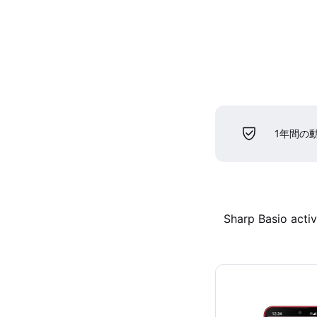
1年間の
Sharp Basio acti