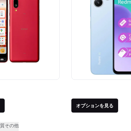
価格：
品との比較：¥23,800
オプションを見る
質
その他