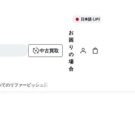
日本語 (JP)
お
困
り
中古買取
の
場
合
べてのリファービッシュ品
る