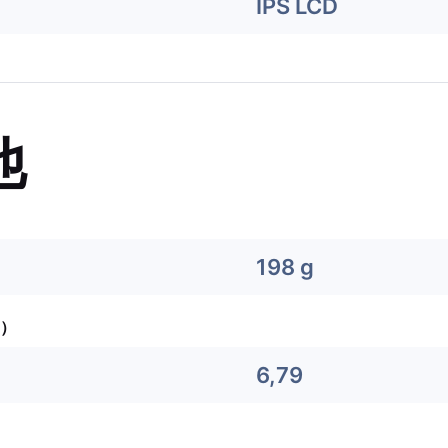
IPS LCD
他
198 g
）
6,79