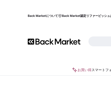
Back Marketについて
Back Market認定リファービッシュ
お買い得
スマートフ