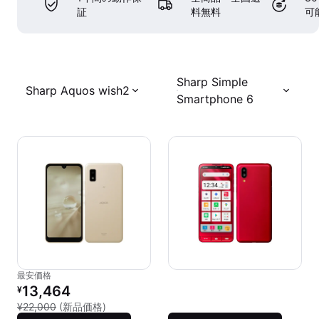
証
料無料
可
Sharp Simple
Sharp Aquos wish2
Smartphone 6
最安価格
リファービッシュ品の価格：
13,464
¥
新品との比較：¥22,000
¥22,000
(新品価格)