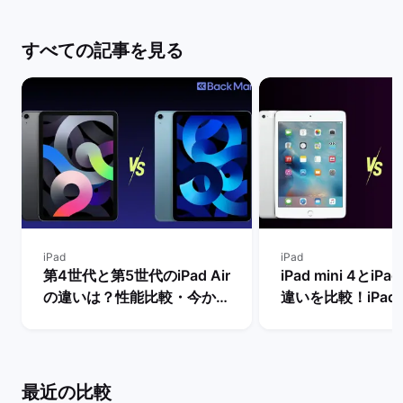
すべての記事を見る
iPad
iPad
第4世代と第5世代のiPad Air
iPad mini 4とiPad
の違いは？性能比較・今から
違いを比較！iPad m
買うべきモデルを解説！ | バ
世代は今からの購
ックマーケット
め？ | バックマー
最近の比較