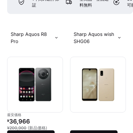
証
料無料
可
Sharp Aquos R8
Sharp Aquos wish
Pro
SHG06
最安価格
リファービッシュ品の価格：
36,966
¥
新品との比較：¥200,900
¥200,900
(新品価格)