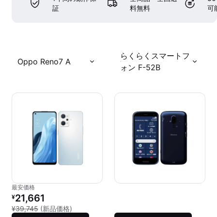
証
料無料
可
らくらくスマートフ
Oppo Reno7 A
ォン F-52B
最安価格
リファービッシュ品の価格：
21,661
¥
新品との比較：¥39,745
¥39,745
(新品価格)