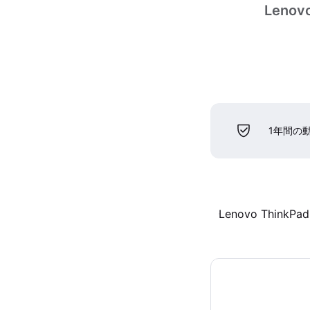
Lenovo
1年間の
Lenovo ThinkPad