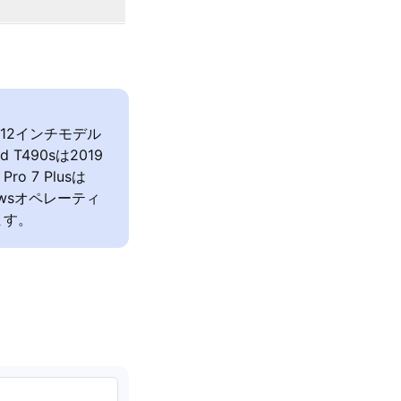
lus 12インチモデル
490sは2019
 7 Plusは
owsオペレーティ
ます。