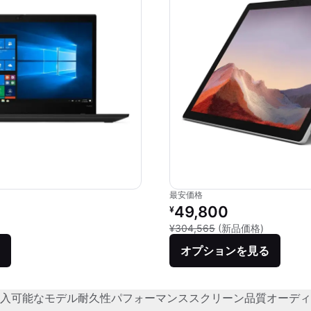
最安価格
リファービッシュ品の価格：
49,800
¥
新品との比較
¥304,565
(新品価格)
オプションを見る
入可能なモデル
耐久性
パフォーマンス
スクリーン品質
オーディ