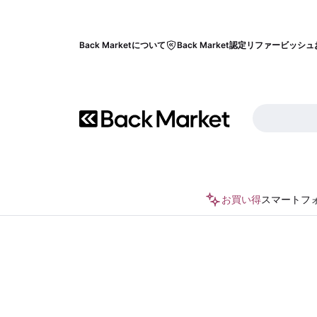
Back Marketについて
Back Market認定リファービッシュ
お買い得
スマートフ