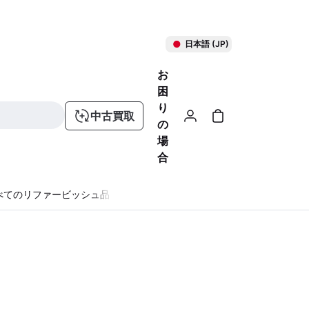
日本語 (JP)
お
困
り
中古買取
の
場
合
べてのリファービッシュ品
る