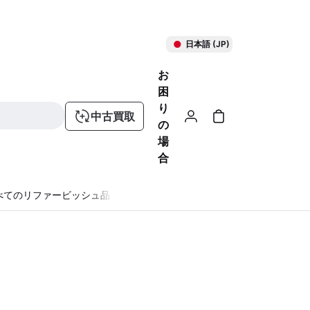
日本語 (JP)
お
困
り
中古買取
の
場
合
べてのリファービッシュ品
る