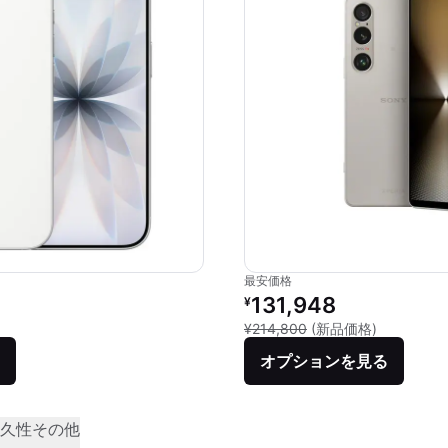
最安価格
価格：
リファービッシュ品の価格：
131,948
¥
品との比較：¥142,800
新品との比較
¥214,800
(新品価格)
オプションを見る
久性
その他