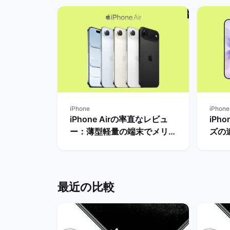
iPhone
iPhone
iPhone Airの率直なレビュ
iPh
ー：薄型軽量の端末でメリッ
ズの
トとデメリット・人気がない
から
理由は？ | バックマーケット
を解
最近の比較