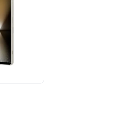
：¥214,800