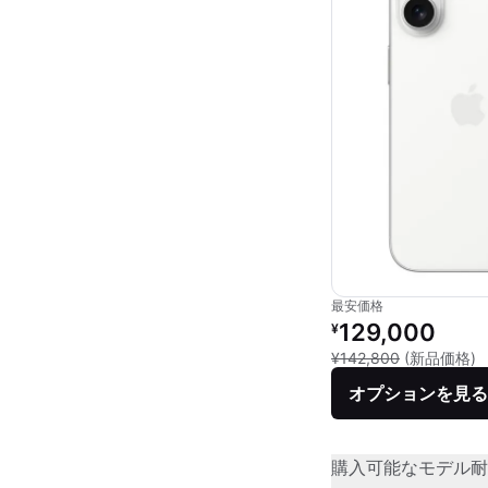
最安価格
リファービッシュ品の
129,000
¥
新
¥142,800
(新品価格)
オプションを見る
購入可能なモデル
耐