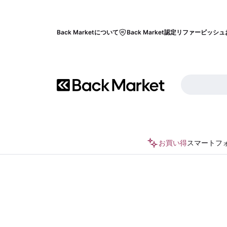
Back Marketについて
Back Market認定リファービッシュ
お買い得
スマートフ