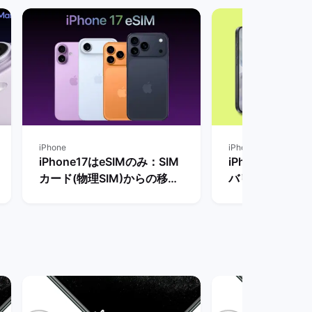
iPhone
iPhone
iPhone17はeSIMのみ：SIM
iPhone17シ
カード(物理SIM)からの移行
バリエーション
方法やeSIMを使うメリッ
比較！新色や人
ト・デメリットを解説！ | バ
れ？ | バック
ックマーケット