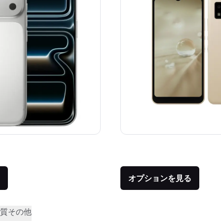
価格：
品との比較：¥179,800
オプションを見る
質
その他