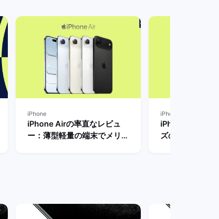
iPhone
iPhone
iPhone Airの率直なレビュ
iPhone18とiP
ー：薄型軽量の端末でメリッ
ズの違いを比較
トとデメリット・人気がない
から買うべきモ
理由は？ | バックマーケット
を解説 | バッ