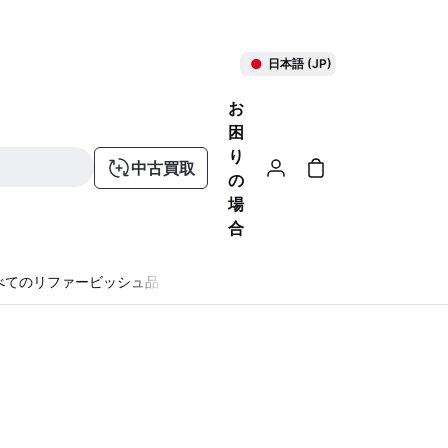
日本語 (JP)
お
困
り
中古買取
の
場
合
べてのリファービッシュ品
る