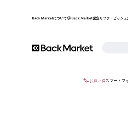
Back Marketについて
Back Market認定リファービッシュ
お買い得
スマートフ