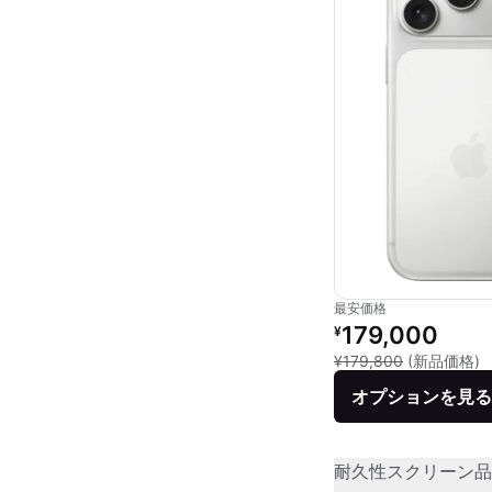
最安価格
リファービッシュ品の
179,000
¥
新
¥179,800
(新品価格)
オプションを見る
耐久性
スクリーン品