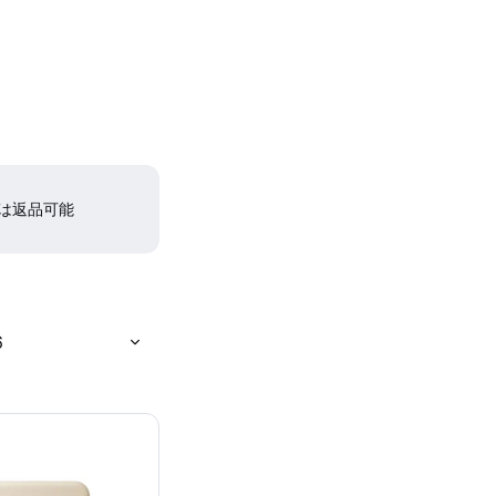
間は返品可能
6