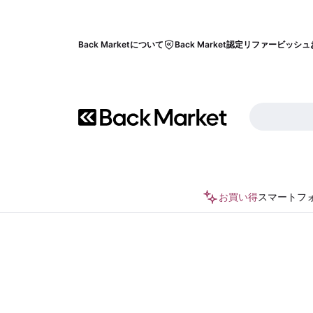
Back Marketについて
Back Market認定リファービッシュ
お買い得
スマートフ