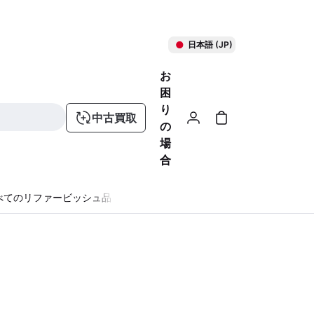
日本語 (JP)
お
困
り
中古買取
の
場
合
べてのリファービッシュ品
る