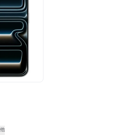
：¥179,800
他