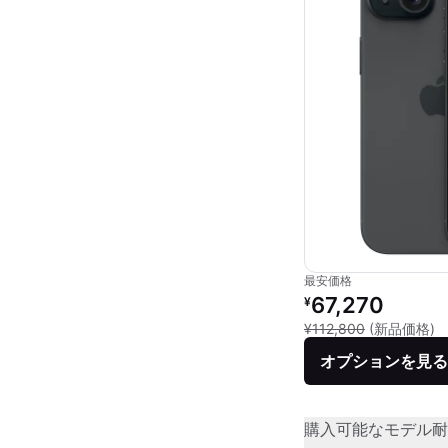
最安価格
リファービッシュ品の
67,270
¥
新
¥112,800
(新品価格)
オプションを見る
購入可能なモデル
耐