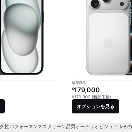
最安価格
価格：
リファービッシュ品の価格：
179,000
¥
品との比較：¥112,800
新品との比較
¥179,800
(新品価格)
オプションを見る
久性
パフォーマンス
スクリーン品質
オーディオビジュアル
その