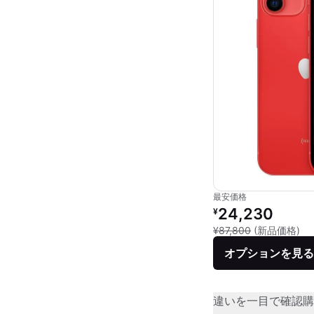
最安価格
リファービッシュ品の
24,230
¥
新
¥87,800
(新品価格)
オプションを見る
違いを一目で確認
購