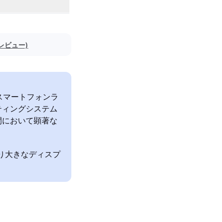
のレビュー)
leのスマートフォンラ
ティングシステム
間において顕著な
はより大きなディスプ