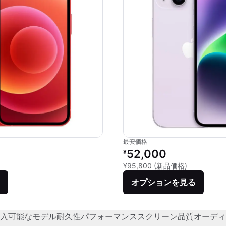
最安価格
価格：
リファービッシュ品の価格：
52,000
¥
品との比較：¥87,800
新品との比較：
¥95,800
(新品価格)
オプションを見る
入可能なモデル
耐久性
パフォーマンス
スクリーン品質
オーディ