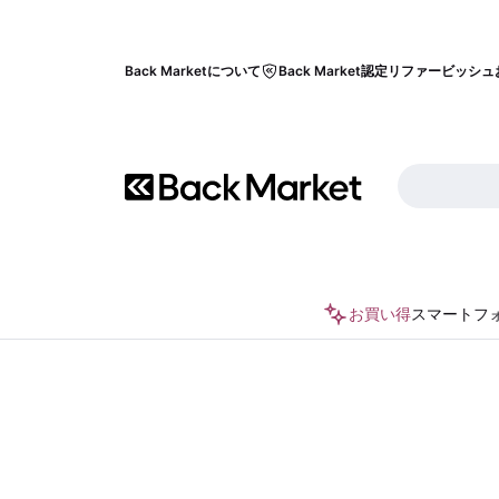
Back Marketについて
Back Market認定リファービッシュ
お買い得
スマートフ