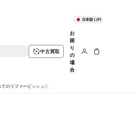
日本語 (JP)
お
困
り
中古買取
の
場
合
べてのリファービッシュ品
る