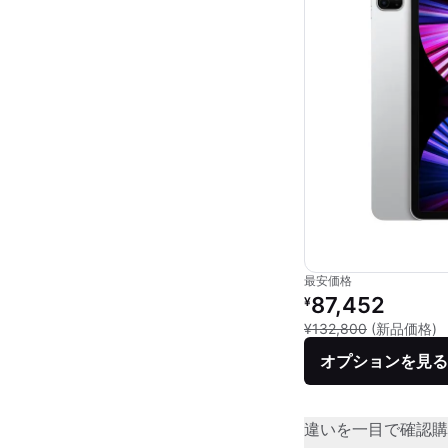
最安価格
リファービッシュ品の
87,452
¥
新
¥132,800
(新品価格)
オプションを見る
違いを一目で確認
購