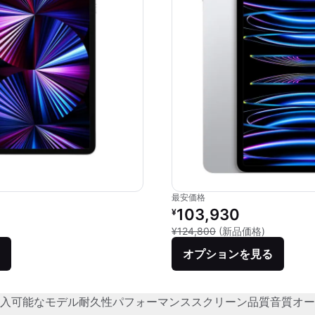
最安価格
価格：
リファービッシュ品の価格：
103,930
¥
品との比較：¥132,800
新品との比較
¥124,800
(新品価格)
オプションを見る
入可能なモデル
耐久性
パフォーマンス
スクリーン品質
音質
オー