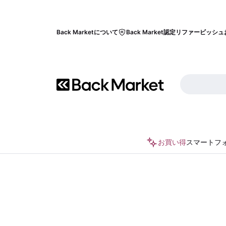
Back Marketについて
Back Market認定リファービッシュ
お買い得
スマートフ