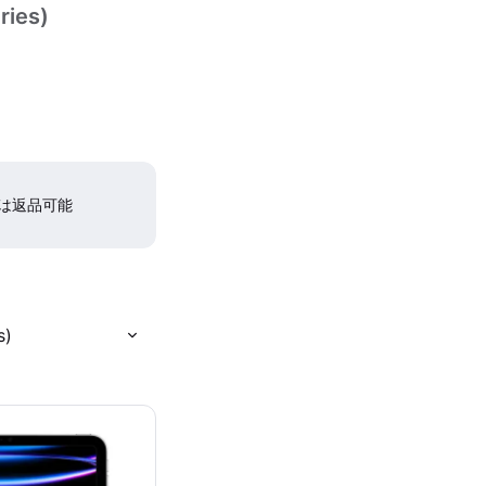
ries)
間は返品可能
s)