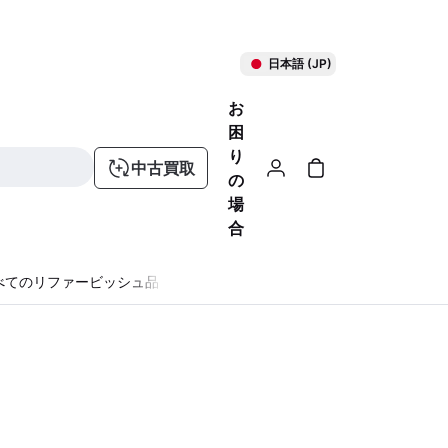
日本語 (JP)
お
困
り
中古買取
の
場
合
べてのリファービッシュ品
る