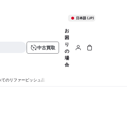
日本語 (JP)
お
困
り
中古買取
の
場
合
べてのリファービッシュ品
る