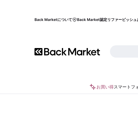
Back Marketについて
Back Market認定リファービッシュ
お買い得
スマートフ