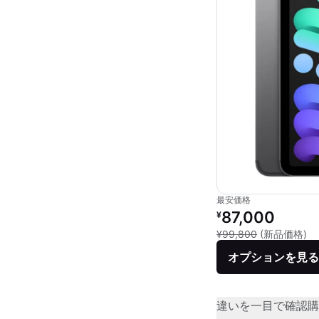
最安価格
リファービッシュ品の
87,000
¥
新
¥99,800
(新品価格)
オプションを見る
違いを一目で確認
購