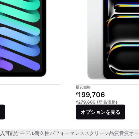
最安価格
価格：
リファービッシュ品の価格：
199,706
¥
品との比較：¥99,800
新品との比較
¥279,800
(新品価格)
オプションを見る
入可能なモデル
耐久性
パフォーマンス
スクリーン品質
音質
オー