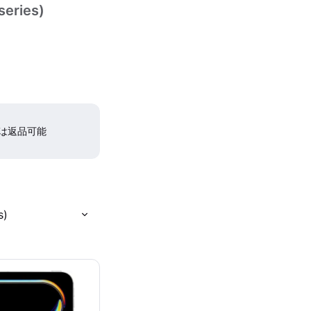
series)
間は返品可能
s)