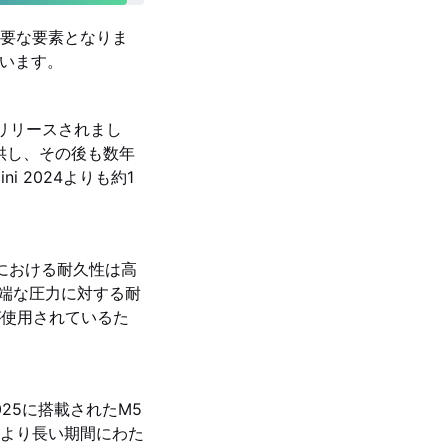
要な要素となりま
っています。
0月にリリースされまし
提供し、その後も数年
i 2024よりも約1
における耐久性は高
、極端な圧力に対する耐
が使用されているた
025に搭載されたM5
より長い期間にわた