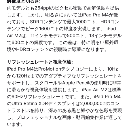
解像度と明るさ:
両モデルとも264ppiのピクセル密度で高解像度を提供
します。 しかし、明るさにおいてはiPad Pro M4が優
れており、SDRコンテンツで最大1000ニト、HDRコン
テンツでピーク1600ニトの輝度を実現します。 iPad
Air M2は、11インチモデルで500ニト、13インチモデル
で600ニトの輝度です。 この差は、特に明るい屋外環
境やHDRコンテンツの視聴時に顕著になります。
リフレッシュレートと視覚体験:
iPad Pro M4はProMotionテクノロジーにより、10Hz
から120Hzまでのアダプティブなリフレッシュレートを
サポートし、スクロールやApple Pencilの使用時に非常
に滑らかな視覚体験を提供します。 iPad Air M2は標準
の60Hzリフレッシュレートです。 また、iPad Pro M4
のUltra Retina XDRディスプレイは2,000,000:1のコン
トラスト比を誇り、深みのある黒と鮮やかな色彩を実現
し、プロフェッショナルな画像・動画編集作業に適して
います。