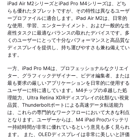
iPad Air M2シリーズとiPad Pro M4シリーズは、どち
らも優れたタブレットですが、その特性は異なるユーザ
ープロファイルに適合します。iPad Air M2は、日常的
な使用、学習、エンターテイメント、および一般的な生
産性タスクに最適なバランスの取れたデバイスです。多
くのユーザーにとって十分なパフォーマンスと高品質な
ディスプレイを提供し、持ち運びやすさも兼ね備えてい
ます。
一方、iPad Pro M4は、プロフェッショナルなクリエイ
ター、グラフィックデザイナー、ビデオ編集者、または
最も要求の厳しいアプリケーションを日常的に使用する
ユーザーに特に適しています。M4チップの卓越した処
理能力、Ultra Retina XDRディスプレイの比類ない視覚
品質、Thunderboltポートによる高速データ転送能力
は、これらの専門的なワークフローにおいて大きな利点
となります。ユーザーからは、M4 iPad Proのバッテリ
ー持続時間が非常に優れているという意見も多く見られ
ます。 また、OLEDディスプレイは非常に美しいと評価