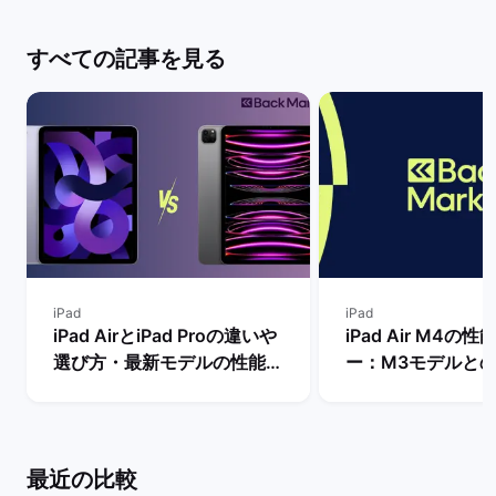
すべての記事を見る
iPad
iPad
iPad AirとiPad Proの違いや
iPad Air M4の
選び方・最新モデルの性能を
ー：M3モデルと
比較【買うならどっちがい
比較や購入メリッ
い？】 | バックマーケット
ットは？ | バッ
最近の比較