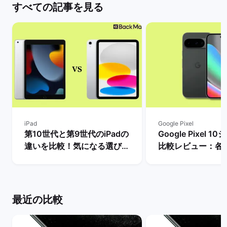
すべての記事を見る
iPad
Google Pixel
第10世代と第9世代のiPadの
Google Pixel 
違いを比較！気になる選び
比較レビュー：各
方・どちらを買うべき？ | バ
徴やPixel 9との
ックマーケット
説！ | バックマー
最近の比較