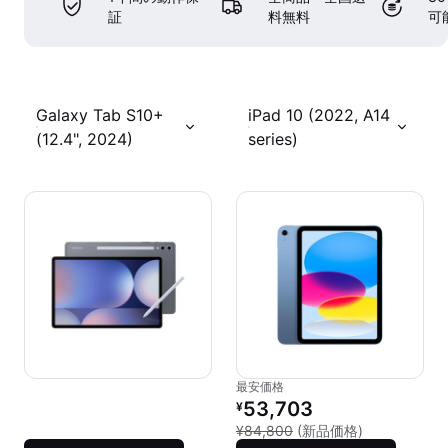
証
料無料
可
Galaxy Tab S10+
iPad 10 (2022, A14
(12.4", 2024)
series)
最安価格
リファービッシュ品の価格：
53,703
¥
新品との比較：
¥84,800
(新品価格)