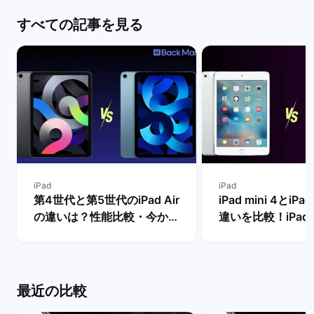
すべての記事を見る
iPad
iPad
第4世代と第5世代のiPad Air
iPad mini 4とiPad
の違いは？性能比較・今から
違いを比較！iPad m
買うべきモデルを解説！ | バ
世代は今からの購
ックマーケット
め？ | バックマー
最近の比較