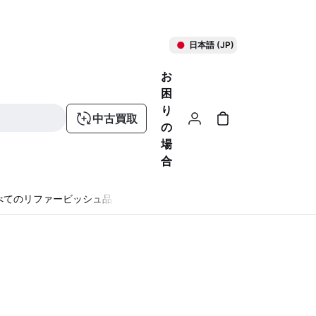
日本語 (JP)
お
困
り
中古買取
の
場
合
べてのリファービッシュ品
る