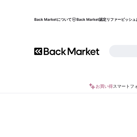
Back Marketについて
Back Market認定リファービッシュ
お買い得
スマートフ