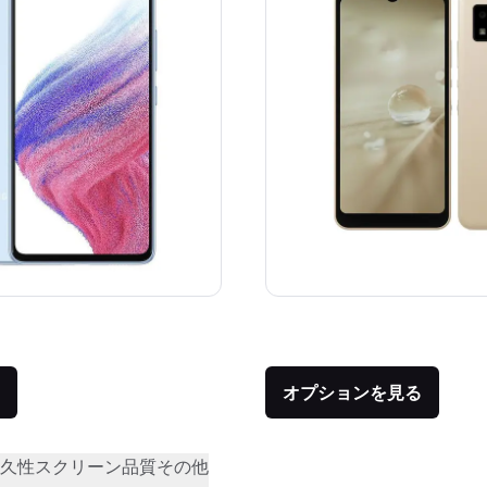
価格：
品との比較：¥104,592
オプションを見る
久性
スクリーン品質
その他