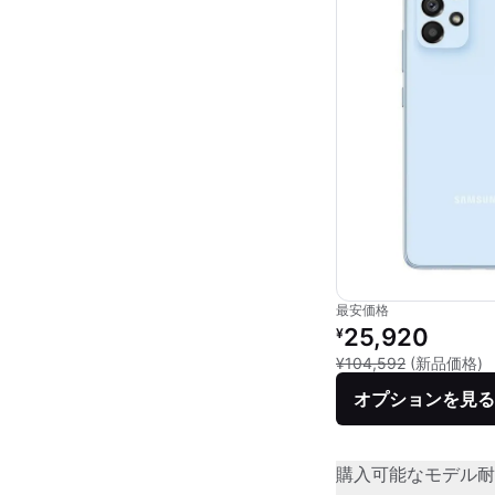
最安価格
リファービッシュ品の
25,920
¥
新
¥104,592
(新品価格)
オプションを見る
購入可能なモデル
耐