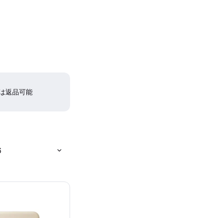
間は返品可能
6