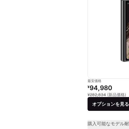
最安価格
リファービッシュ品の
94,980
¥
新
¥282,834
(新品価格)
オプションを見る
購入可能なモデル
耐