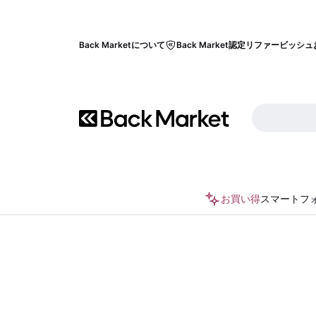
Back Marketについて
Back Market認定リファービッシュ
お買い得
スマートフ