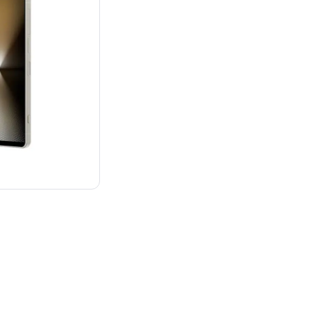
：¥214,800