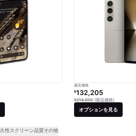
最安価格
価格：
リファービッシュ品の価格：
132,205
¥
品との比較：¥282,834
新品との比較
¥214,800
(新品価格)
オプションを見る
久性
スクリーン品質
その他