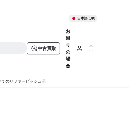
日本語 (JP)
お
困
り
中古買取
の
場
合
べてのリファービッシュ品
る