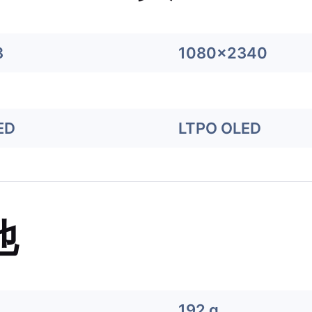
8
1080x2340
ED
LTPO OLED
他
192 g