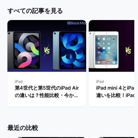
すべての記事を見る
iPad
iPad
第4世代と第5世代のiPad Air
iPad mini 4とiPad
の違いは？性能比較・今から
違いを比較！iPad m
買うべきモデルを解説！ | バ
世代は今からの購
ックマーケット
め？ | バックマー
最近の比較