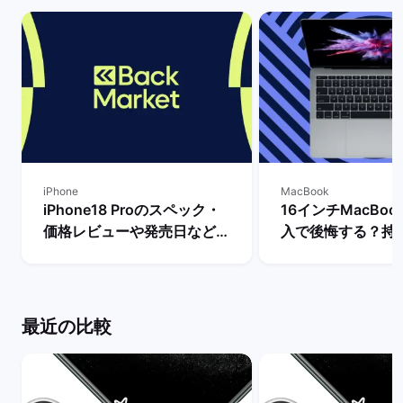
iPhone
MacBook
iPhone18 Proのスペック・
16インチMacBook
価格レビューや発売日など最
入で後悔する？持
新情報まとめ！ | バックマー
きさ・スペックな
ケット
ビュー！ | バッ
最近の比較