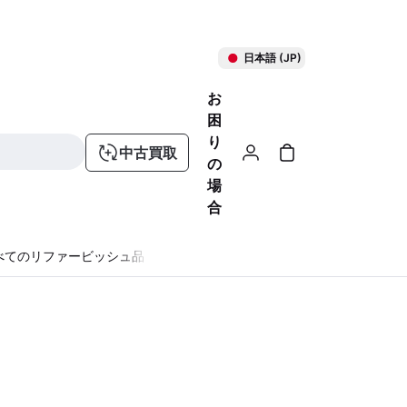
日本語 (JP)
お
困
り
中古買取
の
場
合
べてのリファービッシュ品
る