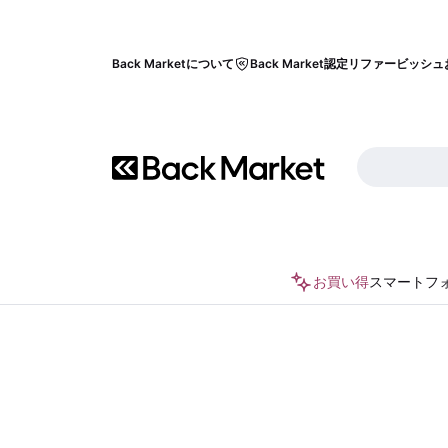
Back Marketについて
Back Market認定リファービッシュ
お買い得
スマートフ