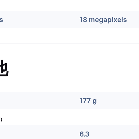
s
18 megapixels
他
177 g
）
6.3