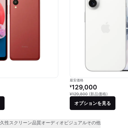
最安価格
価格：
リファービッシュ品の価格：
129,000
¥
品との比較：¥30,400
新品との比較
¥129,800
(新品価格)
オプションを見る
久性
スクリーン品質
オーディオビジュアル
その他