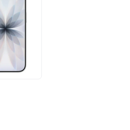
：¥129,800