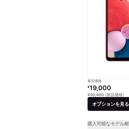
最安価格
リファービッシュ品の
19,000
¥
新
¥30,400
(新品価格)
オプションを見る
購入可能なモデル
耐