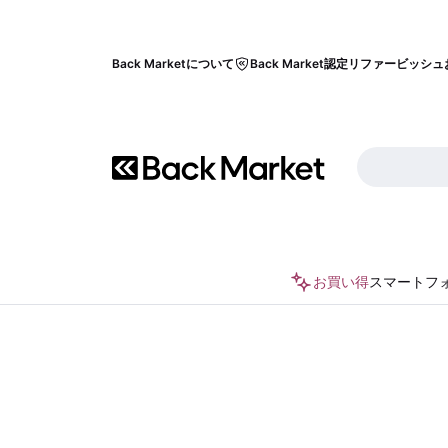
Back Marketについて
Back Market認定リファービッシュ
お買い得
スマートフ