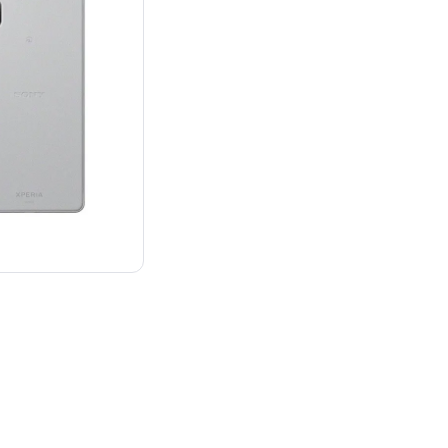
¥33,415