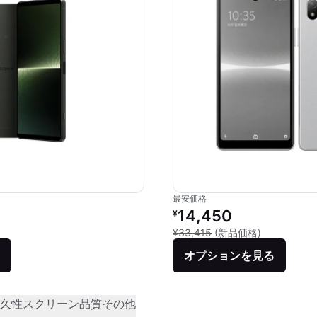
最安価格
価格：
リファービッシュ品の価格：
14,450
¥
品との比較：¥144,100
新品との比較：
¥33,415
(新品価格)
オプションを見る
久性
スクリーン品質
その他