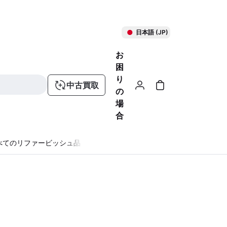
日本語 (JP)
お
困
り
中古買取
の
場
合
べてのリファービッシュ品
る