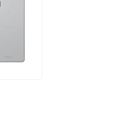
¥33,415