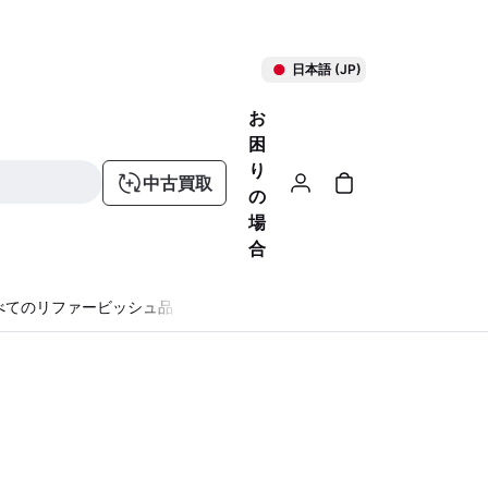
日本語 (JP)
お
困
り
中古買取
の
場
合
べてのリファービッシュ品
る