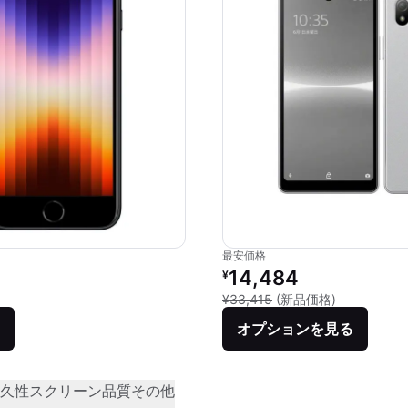
最安価格
価格：
リファービッシュ品の価格：
14,484
¥
品との比較：¥62,800
新品との比較：
¥33,415
(新品価格)
オプションを見る
久性
スクリーン品質
その他