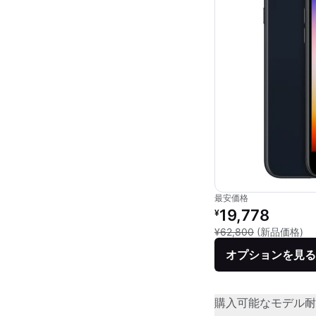
最安価格
リファービッシュ品の
19,778
¥
新
¥62,800
(新品価格)
オプションを見る
購入可能なモデル
耐