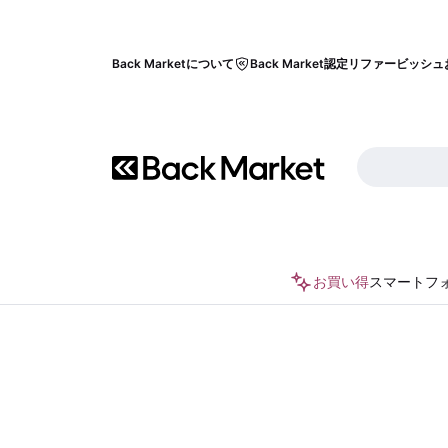
Back Marketについて
Back Market認定リファービッシュ
お買い得
スマートフ