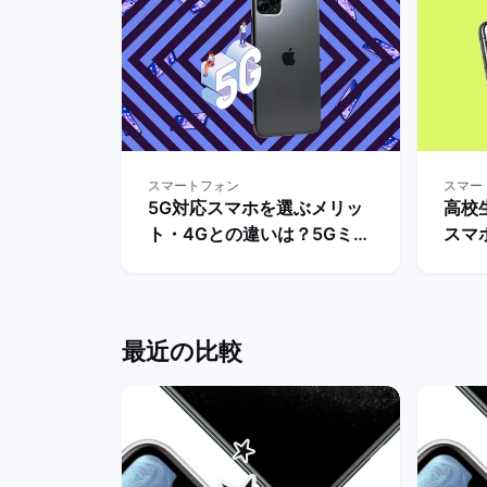
スマートフォン
スマー
5G対応スマホを選ぶメリッ
高校
ト・4Gとの違いは？5Gミリ
スマ
波対応のスマホ機種も解説！
ットと
| バックマーケット
とAn
説！
最近の比較