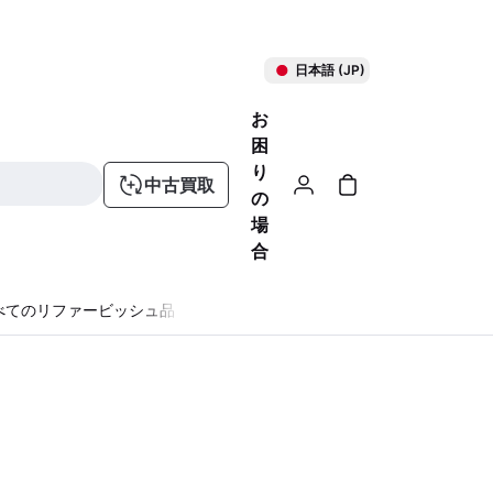
日本語 (JP)
お
困
り
中古買取
の
場
合
べてのリファービッシュ品
る