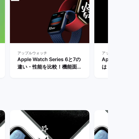
アップルウォッチ
アップルウォッチ
Apple Watch Series 6と7の
Apple Watc
違い・性能を比較！機能面で
は？サイズやス
の差は少ない？ | バックマー
メリットやデメ
ケット
ュー！ | バッ