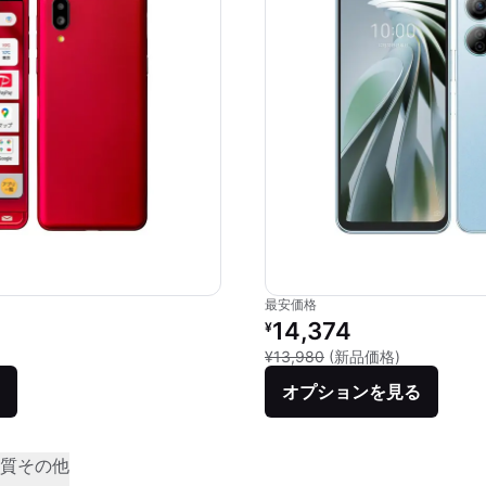
最安価格
リファービッシュ品の価格：
14,374
¥
新品との比較：
¥13,980
(新品価格)
オプションを見る
質
その他