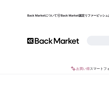
Back Marketについて
Back Market認定リファービッシュ
お買い得
スマートフ