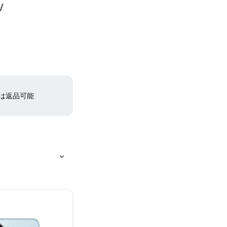
V
間は返品可能