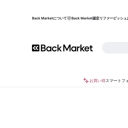
Back Marketについて
Back Market認定リファービッシュ
お買い得
スマートフ