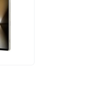
：¥214,800