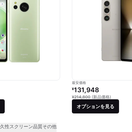
最安価格
リファービッシュ品の価格：
131,948
¥
新品との比較
¥214,800
(新品価格)
オプションを見る
久性
スクリーン品質
その他