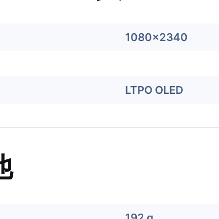
1080x2340
LTPO OLED
他
192 g