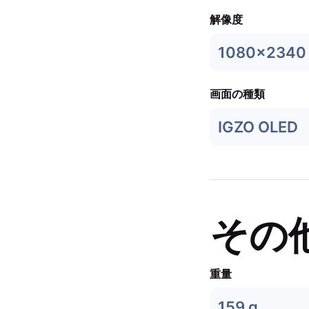
解像度
1080x2340
画面の種類
IGZO OLED
その
重量
159 g