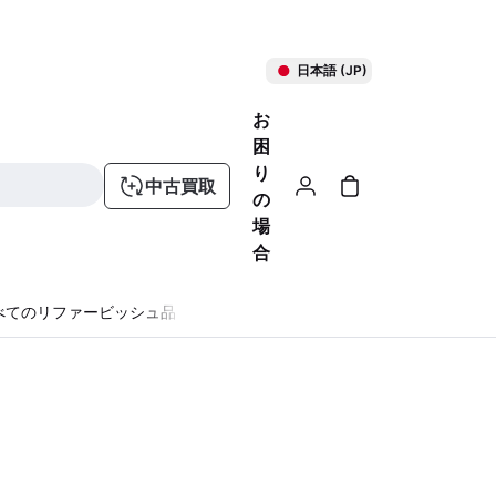
日本語 (JP)
お
困
り
中古買取
の
場
合
べてのリファービッシュ品
る