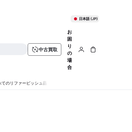
日本語 (JP)
お
困
り
中古買取
の
場
合
べてのリファービッシュ品
る