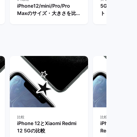
iPhone12/mini/Pro/Pro
5G対応スマホ
Maxのサイズ・大きさを比
ト・4Gとの違い
較！重量や他の歴代モデルと
波対応のスマホ
比べたメリットは？ | バック
| バックマーケ
マーケット
比較
比較
iPhone 12とXiaomi Redmi
iPhone 12 mini
12 5Gの比較
Redmi 12 5G