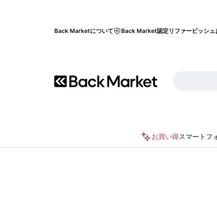
Back Marketについて
Back Market認定リファービッシュ
お買い得
スマートフ