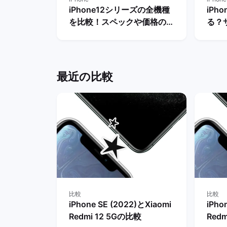
iPhone12シリーズの全機種
iPh
を比較！スペックや価格の違
る？
いは？ | バックマーケット
替え
説！
最近の比較
比較
比較
iPhone SE (2022)とXiaomi
iPho
Redmi 12 5Gの比較
Red