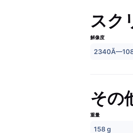
スク
解像度
2340Ã—10
その
重量
158 g