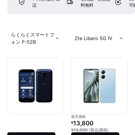
証
料無料
可
らくらくスマートフ
Zte Libero 5G IV
ォン F-52B
最安価格
リファービッシュ品の価格：
13,800
¥
新品との比較：¥
¥13,980
(新品価格)