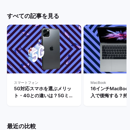
すべての記事を見る
スマートフォン
MacBook
5G対応スマホを選ぶメリッ
16インチMacBook
ト・4Gとの違いは？5Gミリ
入で後悔する？持
波対応のスマホ機種も解説！
きさ・スペックな
| バックマーケット
ビュー！ | バッ
最近の比較