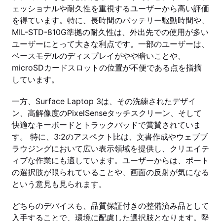
ェッショナルや耐久性を重視するユーザーから高い評価
を得ています。特に、長時間のバッテリー駆動時間や、
MIL-STD-810G準拠の耐久性は、外出先での使用が多い
ユーザーにとって大きな利点です。一部のユーザーは、
ベースモデルのディスプレイがやや暗いことや、
microSDカードスロットの位置が不便である点を指摘
しています。
一方、Surface Laptop 3は、その洗練されたデザイ
ン、高解像度のPixelSenseタッチスクリーン、そして
快適なキーボードとトラックパッドで賞賛されていま
す。 特に、3:2のアスペクト比は、文書作成やウェブブ
ラウジングにおいて広い表示領域を提供し、クリエイテ
ィブな作業にも適しています。ユーザーからは、ポート
の選択肢が限られていることや、画面の反射が気になる
という意見も見られます。
どちらのデバイスも、品質保証付きの整備済み品として
入手することで、環境に配慮した選択肢となります。堅