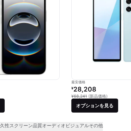
最安価格
価格：
リファービッシュ品の価格：
28,208
¥
品との比較：¥99,800
新品との比較：
¥68,241
(新品価格)
オプションを見る
久性
スクリーン品質
オーディオビジュアル
その他