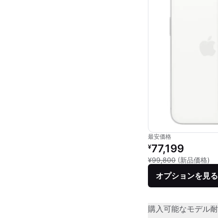
最安価格
リファービッシュ品の
77,199
¥
新
¥99,800
(新品価格)
オプションを見る
購入可能なモデル
耐