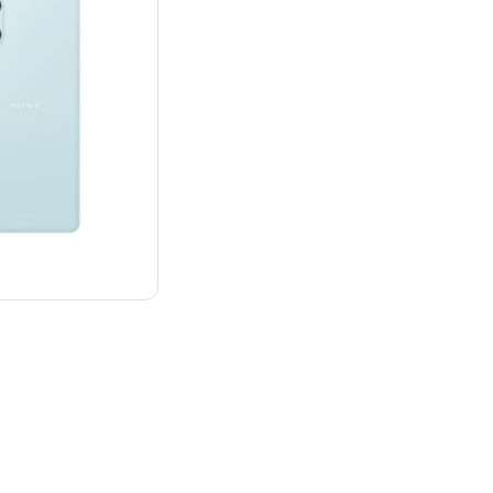
¥68,241