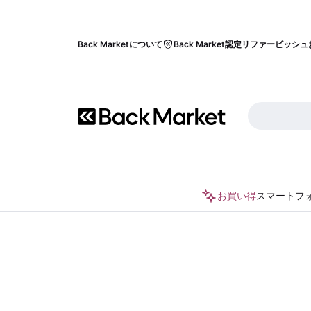
Back Marketについて
Back Market認定リファービッシュ
お買い得
スマートフ