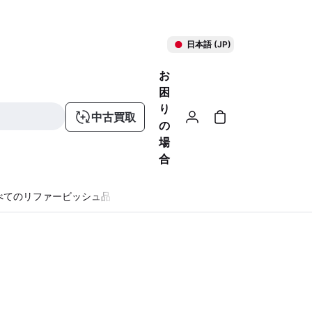
日本語 (JP)
お
困
り
中古買取
の
場
合
べてのリファービッシュ品
る