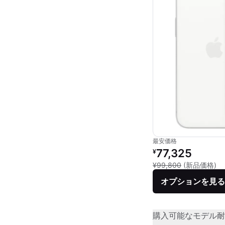
最安価格
リファービッシュ品の
77,325
¥
新
¥99,800
(新品価格)
オプションを見る
購入可能なモデル
耐