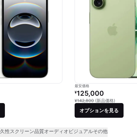
最安価格
価格：
リファービッシュ品の価格：
125,000
¥
品との比較：¥99,800
新品との比較
¥142,800
(新品価格)
オプションを見る
久性
スクリーン品質
オーディオビジュアル
その他