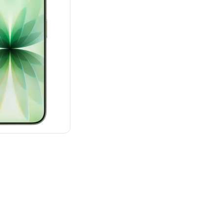
：¥142,800