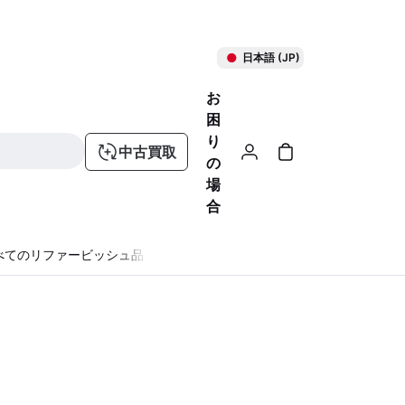
日本語 (JP)
お
困
り
中古買取
の
場
合
べてのリファービッシュ品
る