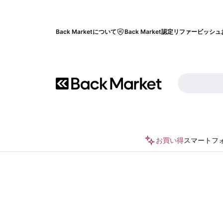
Back Marketについて
Back Market認定リファービッシュ
お買い得
スマートフ