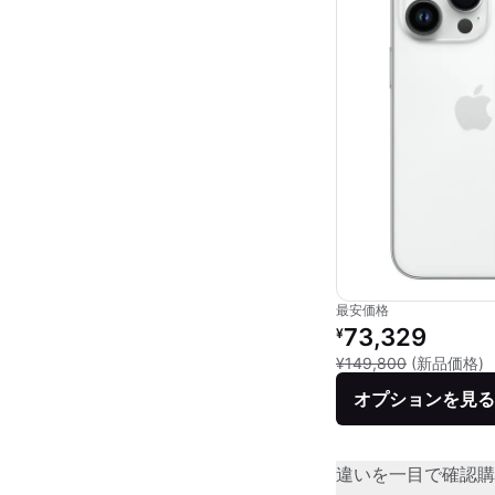
最安価格
リファービッシュ品の
73,329
¥
新
¥149,800
(新品価格)
オプションを見る
違いを一目で確認
購