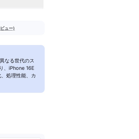
レビュー)
れぞれ異なる世代のス
Phone 16E
化、処理性能、カ