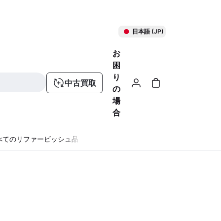
日本語 (JP)
お
困
り
中古買取
の
場
合
べてのリファービッシュ品
る