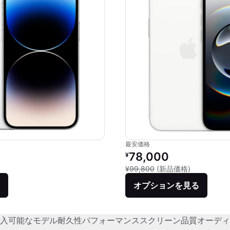
最安価格
価格：
リファービッシュ品の価格：
78,000
¥
品との比較：¥149,800
新品との比較：
¥99,800
(新品価格)
オプションを見る
入可能なモデル
耐久性
パフォーマンス
スクリーン品質
オーディ