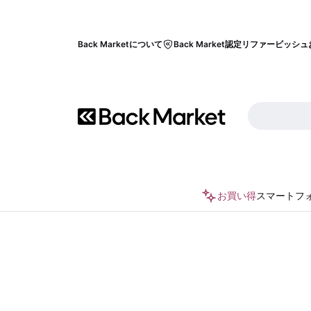
Back Marketについて
Back Market認定リファービッシュ
お買い得
スマートフ