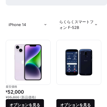
らくらくスマートフ
iPhone 14
ォン F-52B
最安価格
リファービッシュ品の価格：
52,000
¥
新品との比較：¥95,800
¥95,800
(新品価格)
オプションを見る
オプションを見る