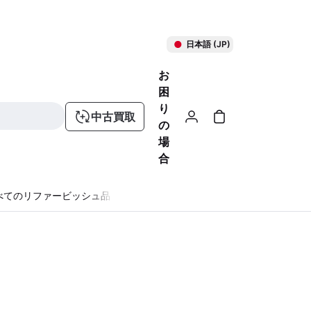
日本語 (JP)
お
困
り
中古買取
の
場
合
べてのリファービッシュ品
る