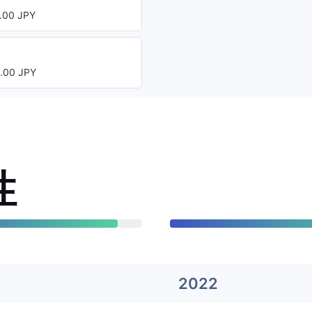
00 JPY
00 JPY
性
2022