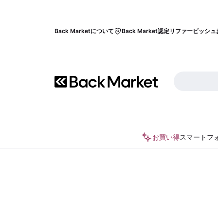
Back Marketについて
Back Market認定リファービッシュ
お買い得
スマートフ