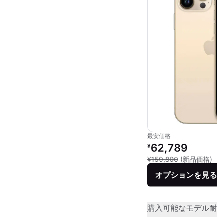
最安価格
リファービッシュ品の
62,789
¥
新
¥159,800
(新品価格)
オプションを見る
購入可能なモデル
耐