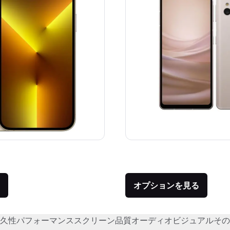
価格：
品との比較：¥159,800
オプションを見る
久性
パフォーマンス
スクリーン品質
オーディオビジュアル
その