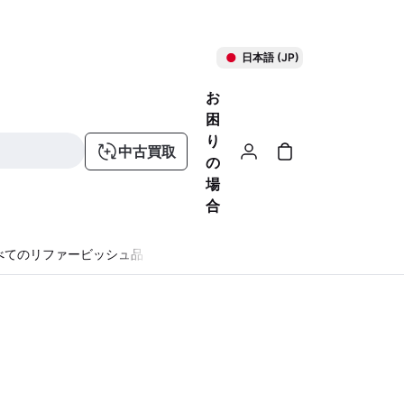
日本語 (JP)
お
困
り
中古買取
の
場
合
べてのリファービッシュ品
る