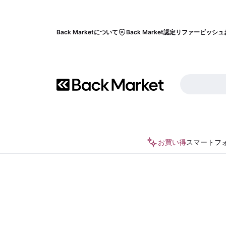
Back Marketについて
Back Market認定リファービッシュ
お買い得
スマートフ