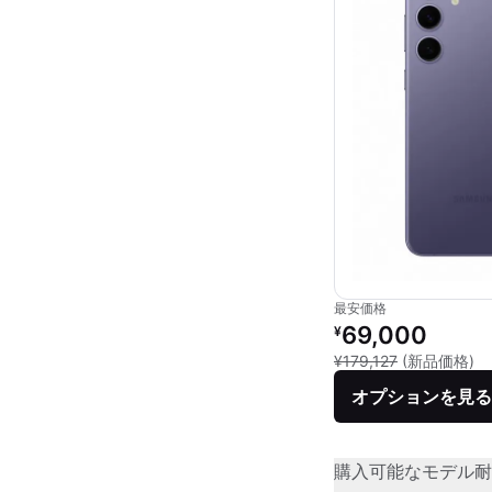
最安価格
リファービッシュ品の
69,000
¥
新
¥179,127
(新品価格)
オプションを見る
購入可能なモデル
耐