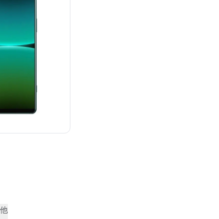
：¥226,230
他