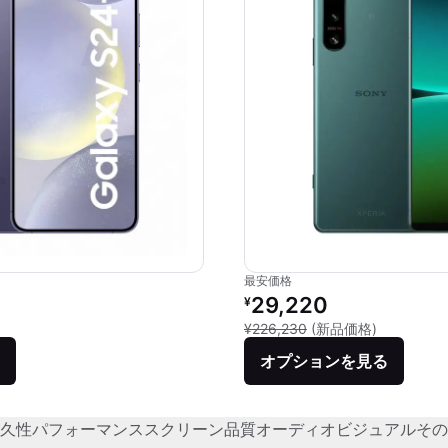
最安価格
価格：
リファービッシュ品の価格：
29,220
¥
品との比較：¥179,127
新品との比較
¥226,230
(新品価格)
オプションを見る
久性
パフォーマンス
スクリーン品質
オーディオビジュアル
その