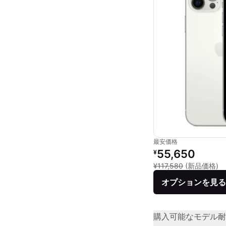
最安価格
リファービッシュ品の
55,650
¥
新
¥117,580
(新品価格)
オプションを見る
購入可能なモデル
耐