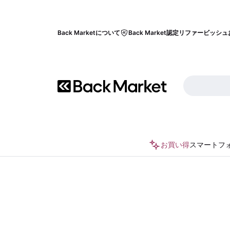
Back Marketについて
Back Market認定リファービッシュ
お買い得
スマートフ