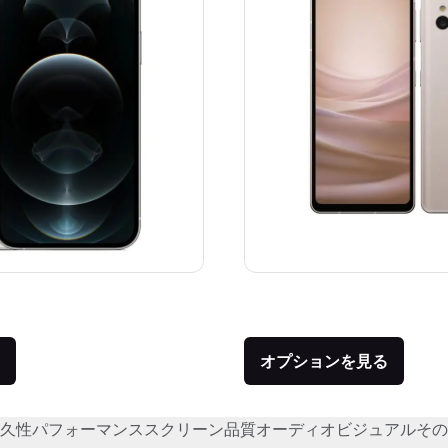
価格：
品との比較：¥117,580
オプションを見る
久性
パフォーマンス
スクリーン品質
オーディオビジュアル
その