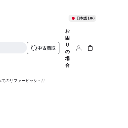
日本語 (JP)
お
困
り
中古買取
の
場
合
べてのリファービッシュ品
る