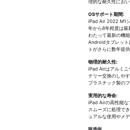
理的な耐久性におい
OSサポート期間:
iPad Air 20
年から8年程度は最
わたって最新の機能と
Androidタブ
トがさらに数年提供
物理的耐久性:
iPad Airは
テリー交換のしやすさ
プラスチック製のフ
実用的な寿命:
iPad Airの
スムーズに処理できる
ュアルな使用やメデ
販売年