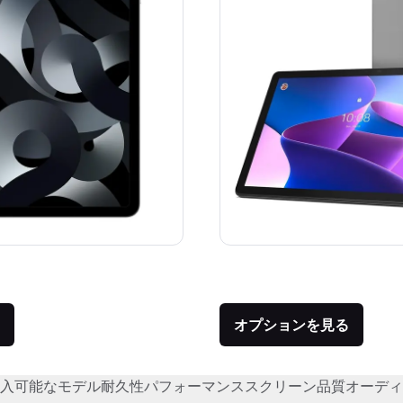
価格：
品との比較：¥92,800
オプションを見る
入可能なモデル
耐久性
パフォーマンス
スクリーン品質
オーディ