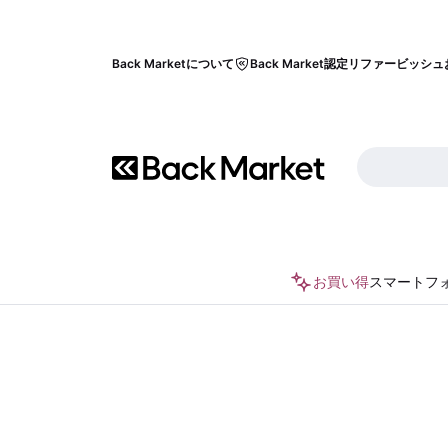
Back Marketについて
Back Market認定リファービッシュ
お買い得
スマートフ