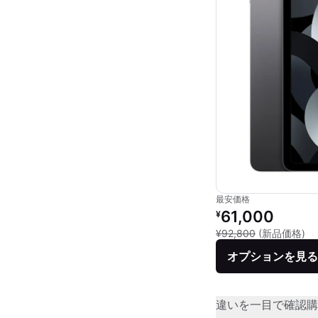
最安価格
リファービッシュ品の
61,000
¥
新
¥92,800
(新品価格)
オプションを見る
違いを一目で確認
購