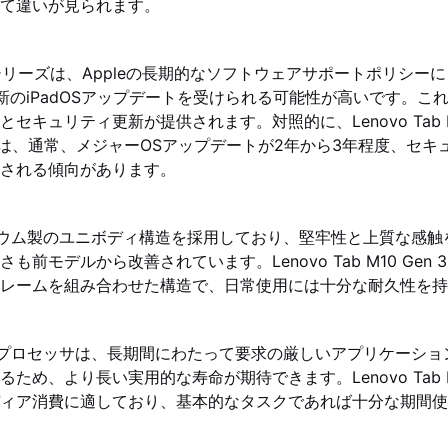
て違いが見られます。
22 M1シリーズは、Appleの長期的なソフトウェアサポートポリシ
新のiPadOSアップデートを受けられる可能性が高いです。こ
セキュリティ更新が提供されます。対照的に、Lenovo Tab M1
レットは、通常、メジャーOSアップデートが2年から3年程度、セ
される傾向があります。
アルミニウム製のユニボディ構造を採用しており、堅牢性と上質な感
も前モデルから改善されています。Lenovo Tab M10 Gen
レームを組み合わせた構造で、日常使用には十分な耐久性を持
高性能なプロセッサは、長期間にわたって要求の厳しいアプリケーシ
ため、より長い実用的な寿命が期待できます。Lenovo Tab M1
ィア消費に適しており、基本的なタスクであれば十分な期間使