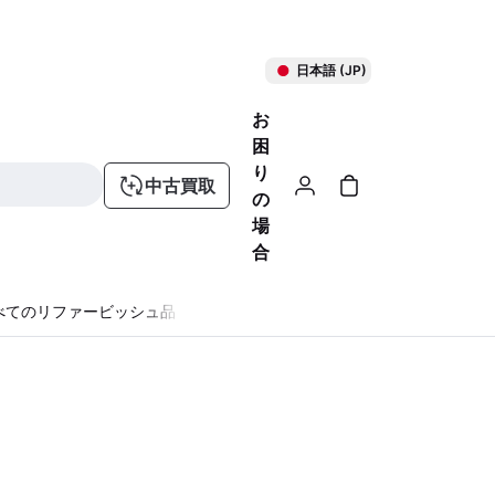
日本語 (JP)
お
困
り
中古買取
の
場
合
べてのリファービッシュ品
る