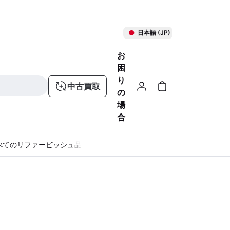
日本語 (JP)
お
困
り
中古買取
の
場
合
べてのリファービッシュ品
る