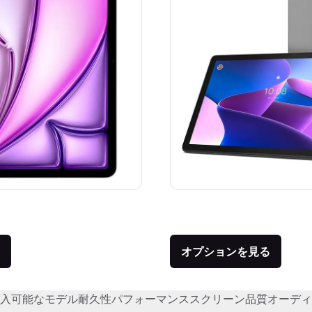
価格：
品との比較：¥98,800
オプションを見る
入可能なモデル
耐久性
パフォーマンス
スクリーン品質
オーディ