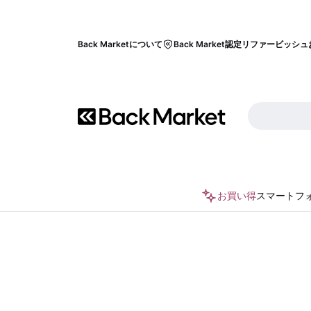
Back Marketについて
Back Market認定リファービッシュ
お買い得
スマートフ