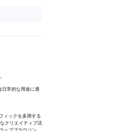
。
n 3は日常的な用途に適
グラフィックを多用する
なクリエイティブ活
載し、ウェブブラウジン