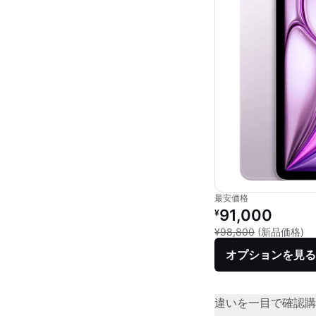
最安価格
リファービッシュ品の
91,000
¥
新
¥98,800
(新品価格)
オプションを見る
違いを一目で確認
購