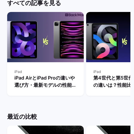
すべての記事を見る
iPad
iPad
iPad AirとiPad Proの違いや
第4世代と第5世代のi
選び方・最新モデルの性能を
の違いは？性能比
比較【買うならどっちがい
買うべきモデルを解
い？】 | バックマーケット
ックマーケット
最近の比較